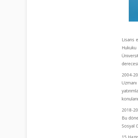
Lisans e
Hukuku 
Ünivers
derecesi 
2004-201
Uzmanı v
yatırım
konuları
2018-202
Bu döne
Sosyal G
15 Hazi