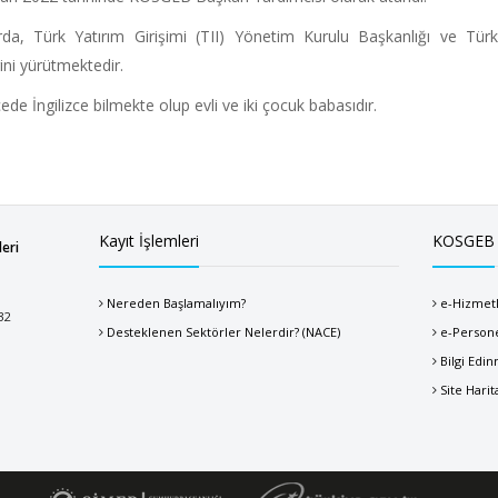
ırda, Türk Yatırım Girişimi (TII) Yönetim Kurulu Başkanlığı ve T
ini yürütmektedir.
cede İngilizce bilmekte olup evli ve iki çocuk babasıdır.
Kayıt İşlemleri
KOSGEB
leri
Nereden Başlamalıyım?
e-Hizmet
32
Desteklenen Sektörler Nelerdir? (NACE)
e-Person
Bilgi Edi
Site Harit