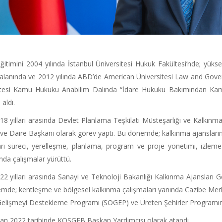
ğitimini 2004 yılında İstanbul Üniversitesi Hukuk Fakültesi’nde; yükse
alanında ve 2012 yılında ABD’de American Üniversitesi Law and Gove
itesi Kamu Hukuku Anabilim Dalında “İdare Hukuku Bakımından Kamu 
aldı.
8 yılları arasında Devlet Planlama Teşkilatı Müsteşarlığı ve Kalkın
e Daire Başkanı olarak görev yaptı. Bu dönemde; kalkınma ajansların
ları süreci, yerelleşme, planlama, program ve proje yönetimi, izle
nda çalışmalar yürüttü.
2 yılları arasında Sanayi ve Teknoloji Bakanlığı Kalkınma Ajansları 
mde; kentleşme ve bölgesel kalkınma çalışmaları yanında Cazibe Mer
elişmeyi Destekleme Programı (SOGEP) ve Üreten Şehirler Programının 
ran 2022 tarihinde KOSGEB Başkan Yardımcısı olarak atandı.