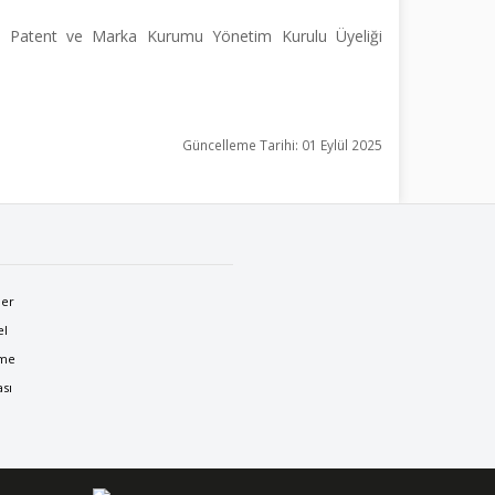
ürk Patent ve Marka Kurumu Yönetim Kurulu Üyeliği
Güncelleme Tarihi: 01 Eylül 2025
ler
el
nme
ası