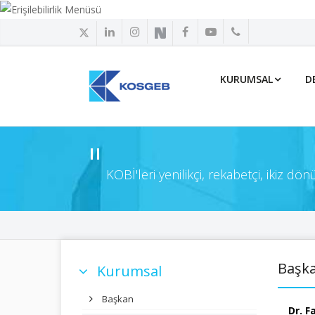
KURUMSAL
D
KOBİ'leri yenilikçi, rekabetçi, ikiz d
Başka
Kurumsal
Başkan
Dr. 