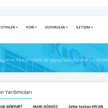
ESTEKLER
KOBİ
DUYURULAR
İLETIŞIM
önüşüm ve ihracat odaklı bir yapıya kavuşturarak sürdürül
n Yardımcıları
Fatih GÖKYURT
Melih GÖKGÖZ
Selim Serkan ERCAN