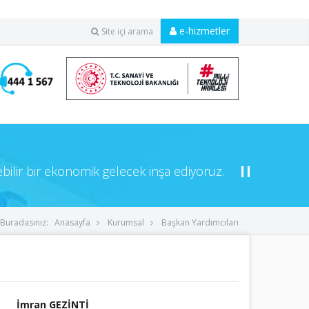
e-hizmetler
Site içi arama
ebilir bir ekonomik gelecek inşa ediyoruz.
Buradasınız:
Anasayfa
Kurumsal
Başkan Yardımcıları
İmran GEZİNTİ