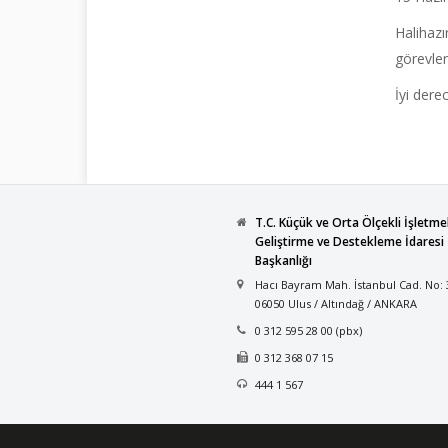
Halihaz
görevler
İyi dere
T.C. Küçük ve Orta Ölçekli İşletme
Geliştirme ve Destekleme İdaresi
Başkanlığı
Hacı Bayram Mah. İstanbul Cad. No: 
06050 Ulus / Altındağ / ANKARA
0 312 595 28 00 (pbx)
0 312 368 07 15
444 1 567