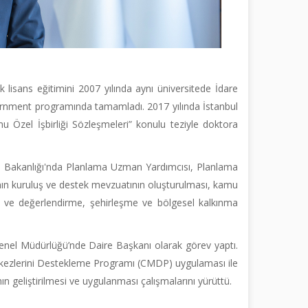
k lisans eğitimini 2007 yılında aynı üniversitede İdare
rnment programında tamamladı. 2017 yılında İstanbul
Özel İşbirliği Sözleşmeleri” konulu teziyle doktora
ma Bakanlığı'nda Planlama Uzman Yardımcısı, Planlama
ın kuruluş ve destek mevzuatının oluşturulması, kamu
me ve değerlendirme, şehirleşme ve bölgesel kalkınma
Genel Müdürlüğü’nde Daire Başkanı olarak görev yaptı.
kezlerini Destekleme Programı (CMDP) uygulaması ile
geliştirilmesi ve uygulanması çalışmalarını yürüttü.