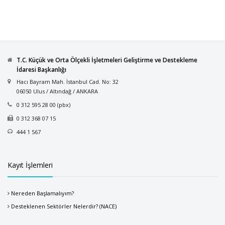
T.C. Küçük ve Orta Ölçekli İşletmeleri Geliştirme ve Destekleme
İdaresi Başkanlığı
Hacı Bayram Mah. İstanbul Cad. No: 32
06050 Ulus / Altındağ / ANKARA
0 312 595 28 00 (pbx)
0 312 368 07 15
444 1 567
Kayıt İşlemleri
Nereden Başlamalıyım?
Desteklenen Sektörler Nelerdir? (NACE)